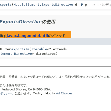
xports
(
ModuleElement.ExportsDirective
d,
P
p)
exports
デ
ExportsDirective
の使用
返す
javax.lang.model.util
のメソッド
Filter.
exportsIn
(
Iterable
<? extends
Element.Directive
> directives)
の定義、回避策、および作業コードの例など、より詳細な開発者向けの説明が含まれ
標または登録商標です。
ay, Redwood Shores, CA 94065 USA.
ポリシー」
に従います。
Modify
. Modify
Ad Choices
.