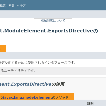
推奨
索引
ヘルプ
機械翻訳について
ModuleElement.ExportsDirectiveの
ジ
をモデル化するために使用されるインタフェースです。
するユーティリティです。
ent.ExportsDirective
の使用
つ
javax.lang.model.element
のメソッド
説明