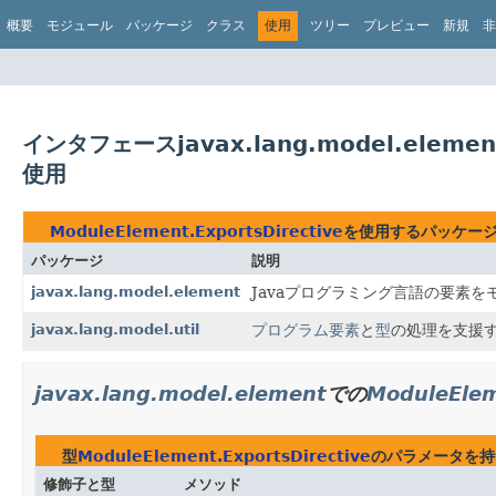
概要
モジュール
パッケージ
クラス
使用
ツリー
プレビュー
新規
非
インタフェースjavax.lang.model.element.
使用
ModuleElement.ExportsDirective
を使用するパッケー
パッケージ
説明
javax.lang.model.element
Javaプログラミング言語の要素
javax.lang.model.util
プログラム要素
と
型
の処理を支援
javax.lang.model.element
での
ModuleElem
型
ModuleElement.ExportsDirective
のパラメータを持
修飾子と型
メソッド