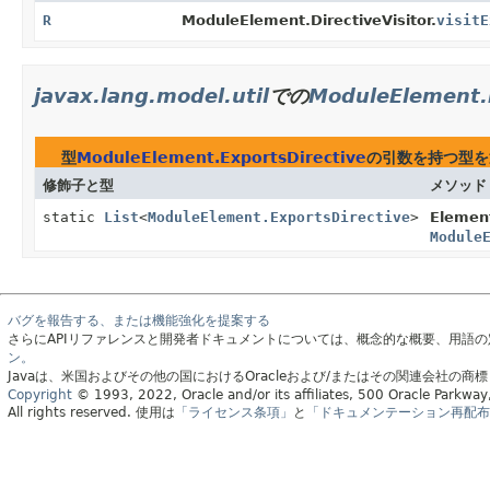
R
ModuleElement.DirectiveVisitor.
visitE
javax.lang.model.util
での
ModuleElement.
型
ModuleElement.ExportsDirective
の引数を持つ型を
修飾子と型
メソッド
static
List
<
ModuleElement.ExportsDirective
>
Element
Module
バグを報告する、または機能強化を提案する
さらにAPIリファレンスと開発者ドキュメントについては、概念的な概要、用語
ン。
Javaは、米国およびその他の国におけるOracleおよび/またはその関連会社の商
Copyright
© 1993, 2022, Oracle and/or its affiliates, 500 Oracle Parkw
All rights reserved.
使用は
「ライセンス条項」
と
「ドキュメンテーション再配布