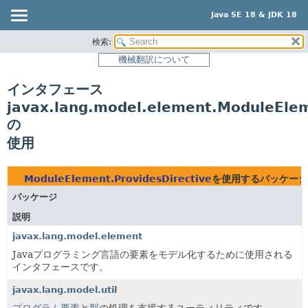
Java SE 18 & JDK 18
検索:
概要
機械翻訳について
モジュール
インタフェース
パッケージ
javax.lang.model.element.ModuleElem
クラス
の
使用
使用
ツリー
プレビュー
ModuleElement.ProvidesDirective
を使用するパッケージ
新規
パッケージ
非推奨
説明
javax.lang.model.element
索引
Javaプログラミング言語の要素をモデル化するために使用される
ヘルプ
インタフェースです。
javax.lang.model.util
プログラム要素
と
型
の処理を支援するユーティリティです。