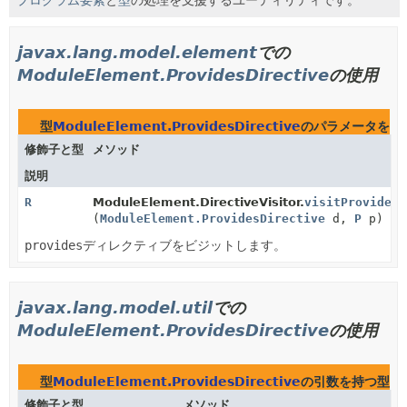
javax.lang.model.element
での
ModuleElement.ProvidesDirective
の使用
型
ModuleElement.ProvidesDirective
のパラメータを持
修飾子と型
メソッド
説明
R
ModuleElement.DirectiveVisitor.
visitProvides
(
ModuleElement.ProvidesDirective
d,
P
p)
provides
ディレクティブをビジットします。
javax.lang.model.util
での
ModuleElement.ProvidesDirective
の使用
型
ModuleElement.ProvidesDirective
の引数を持つ型を
修飾子と型
メソッド