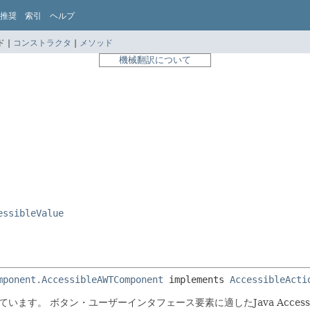
推奨
索引
ヘルプ
 |
コンストラクタ
|
メソッド
機械翻訳について
essibleValue
mponent.AccessibleAWTComponent
 implements 
AccessibleActi
ています。
ボタン・ユーザーインタフェース要素に適したJava Accessib