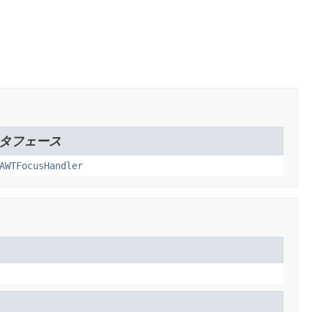
ンタフェース
AWTFocusHandler