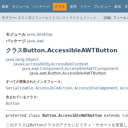
概要
モジュール
パッケージ
クラス
使用
ツリー
プレビュー
新規
非
サマリー:
ネスト済
|
フィールド
|
コンストラクタ
|
メソッド
詳細:
フィールド
モジュール
java.desktop
パッケージ
java.awt
クラスButton.AccessibleAWTButton
java.lang.Object
javax.accessibility.AccessibleContext
java.awt.Component.AccessibleAWTComponent
java.awt.Button.AccessibleAWTButton
すべての実装されたインタフェース:
Serializable
,
AccessibleAction
,
AccessibleComponent
,
Acc
含まれているクラス:
Button
protected class 
Button.AccessibleAWTButton
extends 
Co
このクラスは
Button
クラスのアクセシビリティ・サポートを実装し