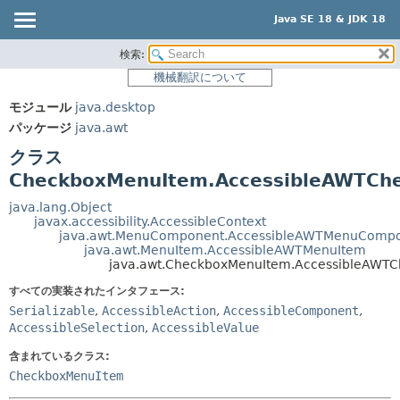
Java SE 18 & JDK 18
検索:
概要
サマリー:
機械翻訳について
ネスト済
モジュール
モジュール
java.desktop
フィールド
パッケージ
パッケージ
java.awt
コンストラクタ
クラス
クラス
メソッド
使用
CheckboxMenuItem.AccessibleAWTCh
ツリー
詳細:
java.lang.Object
javax.accessibility.AccessibleContext
プレビュー
フィールド
java.awt.MenuComponent.AccessibleAWTMenuComp
java.awt.MenuItem.AccessibleAWTMenuItem
新規
コンストラクタ
java.awt.CheckboxMenuItem.AccessibleAWT
非推奨
メソッド
すべての実装されたインタフェース:
索引
Serializable
,
AccessibleAction
,
AccessibleComponent
,
AccessibleSelection
,
AccessibleValue
ヘルプ
含まれているクラス:
CheckboxMenuItem