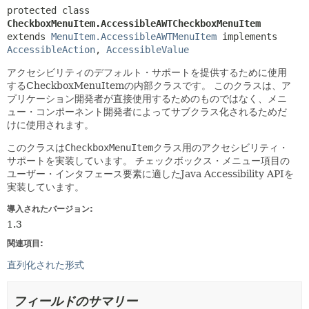
protected class 
CheckboxMenuItem.AccessibleAWTCheckboxMenuItem
extends 
MenuItem.AccessibleAWTMenuItem
 implements 
AccessibleAction
, 
AccessibleValue
アクセシビリティのデフォルト・サポートを提供するために使用
するCheckboxMenuItemの内部クラスです。
このクラスは、ア
プリケーション開発者が直接使用するためのものではなく、メニ
ュー・コンポーネント開発者によってサブクラス化されるためだ
けに使用されます。
このクラスは
CheckboxMenuItem
クラス用のアクセシビリティ・
サポートを実装しています。
チェックボックス・メニュー項目の
ユーザー・インタフェース要素に適したJava Accessibility APIを
実装しています。
導入されたバージョン:
1.3
関連項目:
直列化された形式
フィールドのサマリー