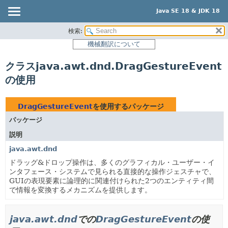
Java SE 18 & JDK 18
検索:
概要
機械翻訳について
モジュール
クラスjava.awt.dnd.DragGestureEvent
パッケージ
の使用
クラス
使用
DragGestureEvent
を使用するパッケージ
ツリー
パッケージ
プレビュー
説明
新規
java.awt.dnd
非推奨
ドラッグ&ドロップ操作は、多くのグラフィカル・ユーザー・イ
ンタフェース・システムで見られる直接的な操作ジェスチャで、
索引
GUIの表現要素に論理的に関連付けられた2つのエンティティ間
で情報を変換するメカニズムを提供します。
ヘルプ
java.awt.dnd
での
DragGestureEvent
の使