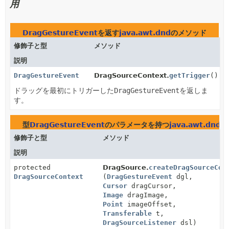
用
DragGestureEvent
を返す
java.awt.dnd
のメソッド
修飾子と型
メソッド
説明
DragGestureEvent
DragSourceContext.
getTrigger
()
ドラッグを最初にトリガーした
DragGestureEvent
を返しま
す。
型
DragGestureEvent
のパラメータを持つ
java.awt.dnd
の
修飾子と型
メソッド
説明
protected
DragSource.
createDragSourceCon
DragSourceContext
(
DragGestureEvent
dgl,
Cursor
dragCursor,
Image
dragImage,
Point
imageOffset,
Transferable
t,
DragSourceListener
dsl)