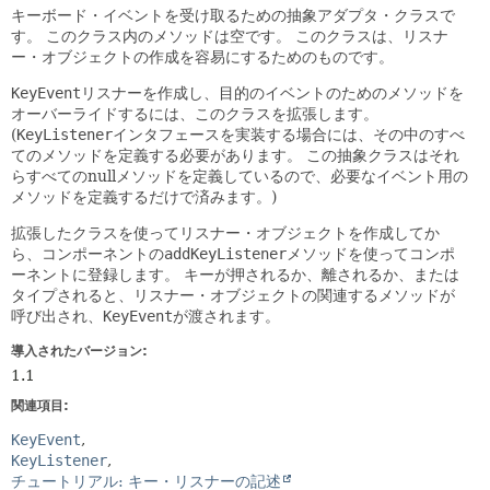
キーボード・イベントを受け取るための抽象アダプタ・クラスで
す。
このクラス内のメソッドは空です。
このクラスは、リスナ
ー・オブジェクトの作成を容易にするためのものです。
KeyEvent
リスナーを作成し、目的のイベントのためのメソッドを
オーバーライドするには、このクラスを拡張します。
(
KeyListener
インタフェースを実装する場合には、その中のすべ
てのメソッドを定義する必要があります。
この抽象クラスはそれ
らすべてのnullメソッドを定義しているので、必要なイベント用の
メソッドを定義するだけで済みます。)
拡張したクラスを使ってリスナー・オブジェクトを作成してか
ら、コンポーネントの
addKeyListener
メソッドを使ってコンポ
ーネントに登録します。
キーが押されるか、離されるか、または
タイプされると、リスナー・オブジェクトの関連するメソッドが
呼び出され、
KeyEvent
が渡されます。
導入されたバージョン:
1.1
関連項目:
KeyEvent
KeyListener
チュートリアル: キー・リスナーの記述