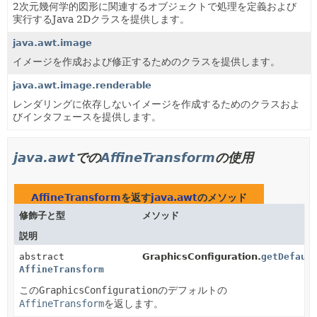
2次元幾何学的図形に関連するオブジェクトで処理を定義および
実行するJava 2Dクラスを提供します。
java.awt.image
イメージを作成および修正するためのクラスを提供します。
java.awt.image.renderable
レンダリングに依存しないイメージを作成するためのクラスおよ
びインタフェースを提供します。
java.awt
での
AffineTransform
の使用
AffineTransform
を返す
java.awt
のメソッド
修飾子と型
メソッド
説明
abstract
GraphicsConfiguration.
getDefaul
AffineTransform
この
GraphicsConfiguration
のデフォルトの
AffineTransform
を返します。