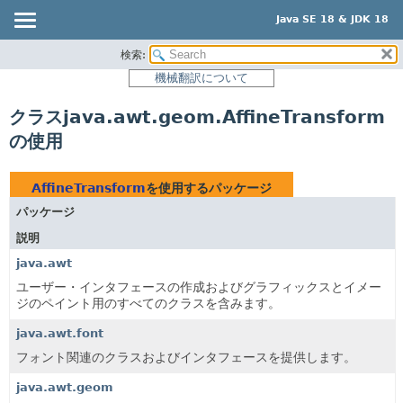
Java SE 18 & JDK 18
検索:
概要
機械翻訳について
モジュール
クラスjava.awt.geom.AffineTransform
パッケージ
の使用
クラス
使用
AffineTransform
を使用するパッケージ
ツリー
パッケージ
プレビュー
説明
新規
java.awt
非推奨
ユーザー・インタフェースの作成およびグラフィックスとイメー
ジのペイント用のすべてのクラスを含みます。
索引
java.awt.font
ヘルプ
フォント関連のクラスおよびインタフェースを提供します。
java.awt.geom