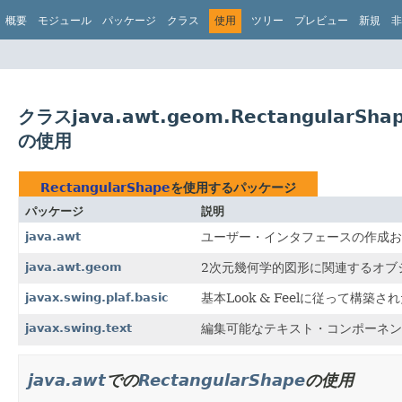
概要
モジュール
パッケージ
クラス
使用
ツリー
プレビュー
新規
非
クラスjava.awt.geom.RectangularSha
の使用
RectangularShape
を使用するパッケージ
パッケージ
説明
java.awt
ユーザー・インタフェースの作成お
java.awt.geom
2次元幾何学的図形に関連するオブジ
javax.swing.plaf.basic
基本Look & Feelに従って
javax.swing.text
編集可能なテキスト・コンポーネン
java.awt
での
RectangularShape
の使用