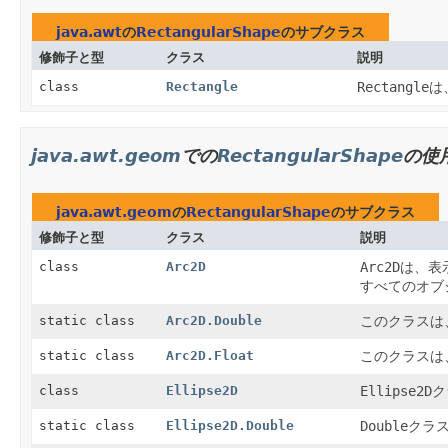
java.awt
の
RectangularShape
のサブクラス
修飾子と型
クラス
説明
class
Rectangle
Rectangle
は
java.awt.geom
での
RectangularShape
の使
java.awt.geom
の
RectangularShape
のサブクラス
修飾子と型
クラス
説明
class
Arc2D
Arc2D
は、表
すべてのオブ
static class
Arc2D.Double
このクラスは
static class
Arc2D.Float
このクラスは
class
Ellipse2D
Ellipse2D
ク
static class
Ellipse2D.Double
Double
クラ