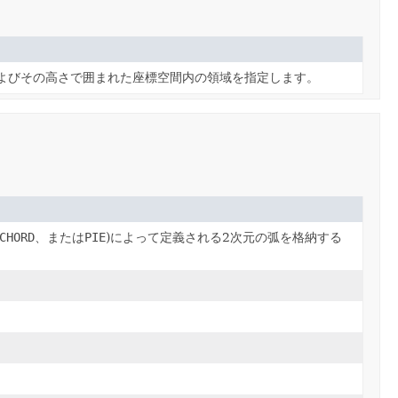
よびその高さで囲まれた座標空間内の領域を指定します。
CHORD
、または
PIE
)によって定義される2次元の弧を格納する