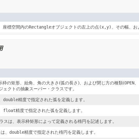
、座標空間内の
Rectangle
オブジェクトの左上の点
(x,y)
、その幅、お
用
示枠の矩形、始角、角の大きさ(弧の長さ)、および閉じ方の種類(
OPEN
、
ジェクトの抽象スーパー・クラスです。
、
double
精度で指定された弧を定義します。
、
float
精度で指定された弧を定義します。
ラスは、表示枠矩形によって定義される楕円を記述します。
スは、
double
精度で指定された楕円を定義します。