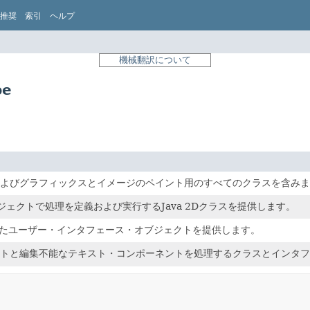
推奨
索引
ヘルプ
機械翻訳について
pe
よびグラフィックスとイメージのペイント用のすべてのクラスを含みま
ェクトで処理を定義および実行するJava 2Dクラスを提供します。
構築されたユーザー・インタフェース・オブジェクトを提供します。
トと編集不能なテキスト・コンポーネントを処理するクラスとインタフ