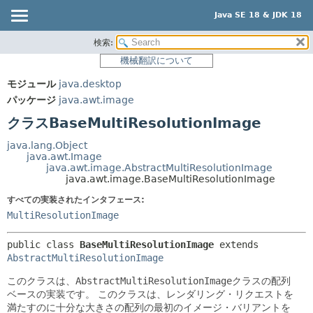
Java SE 18 & JDK 18
検索:
概要
サマリー:
機械翻訳について
ネスト済
モジュール
モジュール
java.desktop
フィールド
パッケージ
パッケージ
java.awt.image
コンストラクタ
クラス
クラスBaseMultiResolutionImage
メソッド
使用
java.lang.Object
ツリー
java.awt.Image
詳細:
java.awt.image.AbstractMultiResolutionImage
プレビュー
フィールド
java.awt.image.BaseMultiResolutionImage
新規
コンストラクタ
すべての実装されたインタフェース:
MultiResolutionImage
非推奨
メソッド
索引
public class 
BaseMultiResolutionImage
extends 
AbstractMultiResolutionImage
ヘルプ
このクラスは、
AbstractMultiResolutionImage
クラスの配列
ベースの実装です。
このクラスは、レンダリング・リクエストを
満たすのに十分な大きさの配列の最初のイメージ・バリアントを