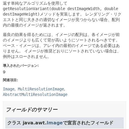
返す単純なアルゴリズムを使用して
getResolutionVariant(double destImageWidth, double
destImageHeight)
メソッドを実装します。
レンダリング・リク
エストと同じ大きさの適切なイメージが見つからない場合、配列
内の最後のイメージが返されます。
最良の効果を得るためには、イメージの配列は、各イメージが前
のイメージよりも広くて背が高いようにソートされるべきです。
ベース・イメージは、アレイ内の最初のイメージである必要はあ
りません。
イメージが推奨どおりにソートされていない場合は、
例外はスローされません。
導入されたバージョン:
9
関連項目:
Image
MultiResolutionImage
AbstractMultiResolutionImage
フィールドのサマリー
クラス java.awt.
Image
で宣言されたフィールド