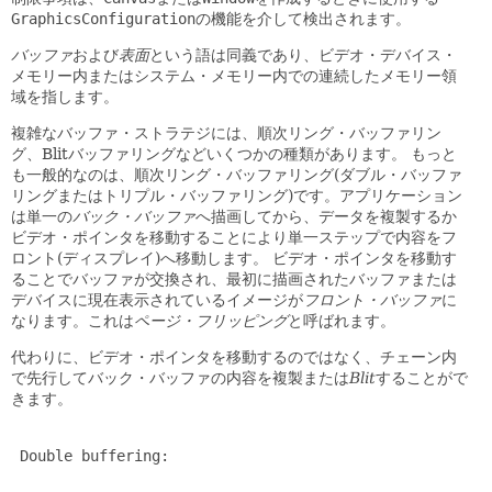
GraphicsConfiguration
の機能を介して検出されます。
バッファ
および
表面
という語は同義であり、ビデオ・デバイス・
メモリー内またはシステム・メモリー内での連続したメモリー領
域を指します。
複雑なバッファ・ストラテジには、順次リング・バッファリン
グ、Blitバッファリングなどいくつかの種類があります。
もっと
も一般的なのは、順次リング・バッファリング(ダブル・バッファ
リングまたはトリプル・バッファリング)です。アプリケーション
は単一の
バック・バッファ
へ描画してから、データを複製するか
ビデオ・ポインタを移動することにより単一ステップで内容をフ
ロント(ディスプレイ)へ移動します。
ビデオ・ポインタを移動す
ることでバッファが交換され、最初に描画されたバッファまたは
デバイスに現在表示されているイメージが
フロント・バッファ
に
なります。これは
ページ・フリッピング
と呼ばれます。
代わりに、ビデオ・ポインタを移動するのではなく、チェーン内
で先行してバック・バッファの内容を複製または
Blit
することがで
きます。
 Double buffering:
