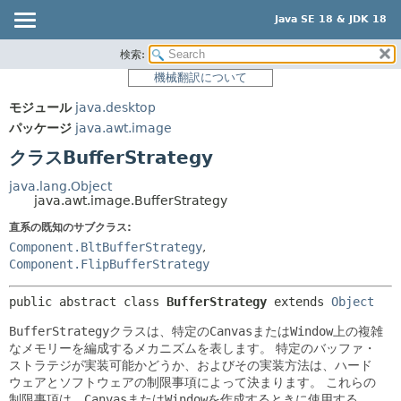
Java SE 18 & JDK 18
検索:
概要
サマリー:
機械翻訳について
ネスト済
モジュール
モジュール
java.desktop
フィールド
パッケージ
パッケージ
java.awt.image
コンストラクタ
クラス
クラスBufferStrategy
メソッド
使用
java.lang.Object
ツリー
java.awt.image.BufferStrategy
詳細:
プレビュー
直系の既知のサブクラス:
フィールド
Component.BltBufferStrategy
,
新規
コンストラクタ
Component.FlipBufferStrategy
非推奨
メソッド
public abstract class 
BufferStrategy
extends 
Object
索引
BufferStrategy
クラスは、特定の
Canvas
または
Window
上の複雑
ヘルプ
なメモリーを編成するメカニズムを表します。
特定のバッファ・
ストラテジが実装可能かどうか、およびその実装方法は、ハード
ウェアとソフトウェアの制限事項によって決まります。
これらの
制限事項は、
Canvas
または
Window
を作成するときに使用する