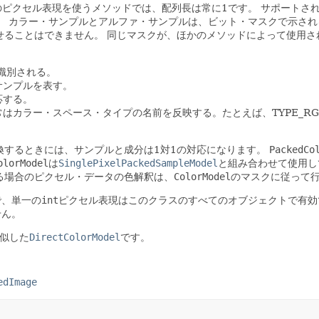
のピクセル表現を使うメソッドでは、配列長は常に1です。
サポートされる
。
カラー・サンプルとアルファ・サンプルは、ビット・マスクで示され
せることはできません。
同じマスクが、ほかのメソッドによって使用され
で識別される。
サンプルを表す。
応する。
常はカラー・スペース・タイプの名前を反映する。たとえば、TYPE_R
換するときには、サンプルと成分は1対1の対応になります。
PackedCo
olorModel
は
SinglePixelPackedSampleModel
と組み合わせて使用し
る場合のピクセル・データの色解釈は、
ColorModel
のマスクに従って
で、単一の
int
ピクセル表現はこのクラスのすべてのオブジェクトで有効
せん。
類似した
DirectColorModel
です。
edImage