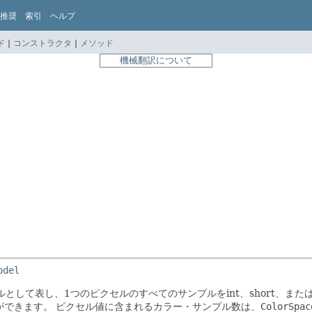
推奨
索引
ヘルプ
 |
コンストラクタ
|
メソッド
機械翻訳について
odel
して表し、1つのピクセルのすべてのサンプルをint、short、また
ができます。
ピクセル値に含まれるカラー・サンプル数は、
ColorSpac