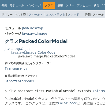
概要
モジュール
パッケージ
クラス
使用
ツリー
プレビュー
新規
非
サマリー:
ネスト済 |
フィールド
|
コンストラクタ
|
メソッド
詳細:
フィールド
モジュール
java.desktop
パッケージ
java.awt.image
クラスPackedColorModel
java.lang.Object
java.awt.image.ColorModel
java.awt.image.PackedColorModel
すべての実装されたインタフェース:
Transparency
直系の既知のサブクラス:
DirectColorModel
public abstract class 
PackedColorModel
extends 
ColorM
PackedColorModel
クラスは、色とアルファの情報を個別のサンプルと
クラスです。
このクラスは、任意の
ColorSpace
と一緒に使うこと