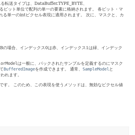
転送タイプは、DataBuffer.TYPE_BYTE、
るビット単位で配列の単一の要素に格納されます。
各ビット・マ
る単一のintピクセル表現に適用されます。
次に、マスクと、カ
GBの場合、インデックス0は赤、インデックス1は緑、インデック
lorModel
は一般に、パックされたサンプルを定義するのにマスク
て
BufferedImage
を作成できます。
通常、
SampleModel
と
行われます。
です。
このため、この表現を使うメソッドは、無効なピクセル値