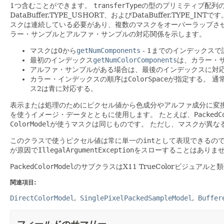
1つ含むことができます。
transferType
の型のプリミティブ配列
DataBuffer.TYPE_USHORT、およびDataBuffer.TYPE_INTです
スクは連続している必要があり、複数のマスクをオーバーラップさ
ラー・サンプルとアルファ・サンプルの対応関係を示します。
マスクは0から
getNumComponents
- 1までのインデックス
最初のインデックス
getNumColorComponents
は、カラー・
アルファ・サンプルがある場合は、最後のインデックスに対
カラー・インデックスの順序は
ColorSpace
が指定する。
通
ス2は青に対応する。
表示または処理のためにピクセル値から色成分やアルファ成分に変
を使うイメージ・データとともに使用します。
たとえば、
PackedC
ColorModel
が使うマスクは同じものです。
ただし、マスクが異な
このクラスで使うピクセル値は常に単一の
int
として表現できるの
が原因で
IllegalArgumentException
をスローすることはありま
PackedColorModel
のサブクラスはX11 TrueColorビジュアルと
関連項目:
DirectColorModel
SinglePixelPackedSampleModel
Buffer