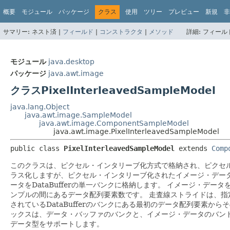
概要
モジュール
パッケージ
クラス
使用
ツリー
プレビュー
新規
非
サマリー:
ネスト済 |
フィールド
|
コンストラクタ
|
メソッド
詳細:
フィールド
モジュール
java.desktop
パッケージ
java.awt.image
クラスPixelInterleavedSampleModel
java.lang.Object
java.awt.image.SampleModel
java.awt.image.ComponentSampleModel
java.awt.image.PixelInterleavedSampleModel
public class 
PixelInterleavedSampleModel
extends 
Comp
このクラスは、ピクセル・インタリーブ化方式で格納され、ピクセルの
ラス化しますが、ピクセル・インタリーブ化されたイメージ・データへの
ータをDataBufferの単一バンクに格納します。
イメージ・データ
ンプルの間にあるデータ配列要素数です。
走査線ストライドは、指
されているDataBufferのバンクにある最初のデータ配列要素
ックスは、データ・バッファのバンクと、イメージ・データのバン
データ型をサポートします。