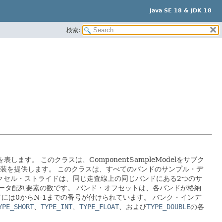
Java SE 18 & JDK 18
検索:
を表します。
このクラスは、ComponentSampleModelをサブク
実装を提供します。
このクラスは、すべてのバンドのサンプル・デ
クセル・ストライドは、同じ走査線上の同じバンドにある2つのサ
ータ配列要素の数です。
バンド・オフセットは、各バンドが格納
ドには0からN-1までの番号が付けられています。
バンク・インデ
YPE_SHORT
、
TYPE_INT
、
TYPE_FLOAT
、および
TYPE_DOUBLE
の各