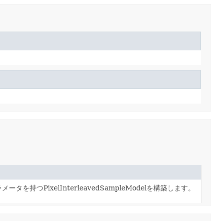
タを持つPixelInterleavedSampleModelを構築します。