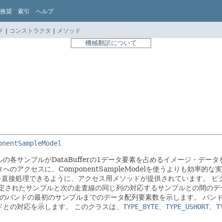
推奨
索引
ヘルプ
 |
コンストラクタ
|
メソッド
機械翻訳について
onentSampleModel
各サンプルがDataBufferの1データ要素を占めるイメージ・データ
アクセスに、ComponentSampleModelを使うよりも効率的な
を直接処理できるように、アクセス用メソッドが提供されています。
ピ
定されたサンプルと次の走査線の同じ列の対応するサンプルとの間のデ
からそのバンドの最初のサンプルまでのデータ配列要素数を示します。
バン
ドとの対応を示します。
このクラスは、
TYPE_BYTE
、
TYPE_USHORT
、
T