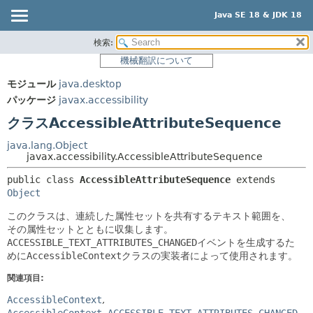
Java SE 18 & JDK 18
検索:
概要
サマリー:
機械翻訳について
ネスト済
モジュール
モジュール
java.desktop
フィールド
パッケージ
パッケージ
javax.accessibility
コンストラクタ
クラス
クラスAccessibleAttributeSequence
メソッド
使用
java.lang.Object
ツリー
javax.accessibility.AccessibleAttributeSequence
詳細:
プレビュー
フィールド
public class 
AccessibleAttributeSequence
extends 
Object
新規
コンストラクタ
このクラスは、連続した属性セットを共有するテキスト範囲を、
非推奨
メソッド
その属性セットとともに収集します。
索引
ACCESSIBLE_TEXT_ATTRIBUTES_CHANGED
イベントを生成するた
めに
AccessibleContext
クラスの実装者によって使用されます。
ヘルプ
関連項目:
AccessibleContext
AccessibleContext.ACCESSIBLE_TEXT_ATTRIBUTES_CHANGED