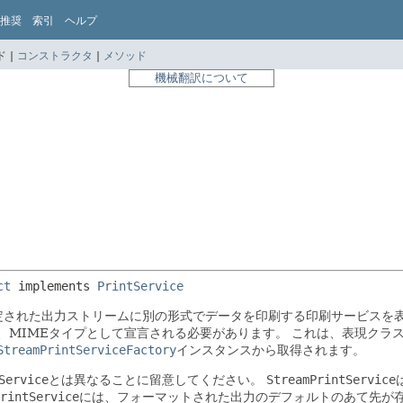
推奨
索引
ヘルプ
 |
コンストラクタ
|
メソッド
機械翻訳について
ct
 implements 
PrintService
定された出力ストリームに別の形式でデータを印刷する印刷サービスを
、MIMEタイプとして宣言される必要があります。
これは、表現クラスが
StreamPrintServiceFactory
インスタンスから取得されます。
Service
とは異なることに留意してください。
StreamPrintService
rintService
には、フォーマットされた出力のデフォルトのあて先が