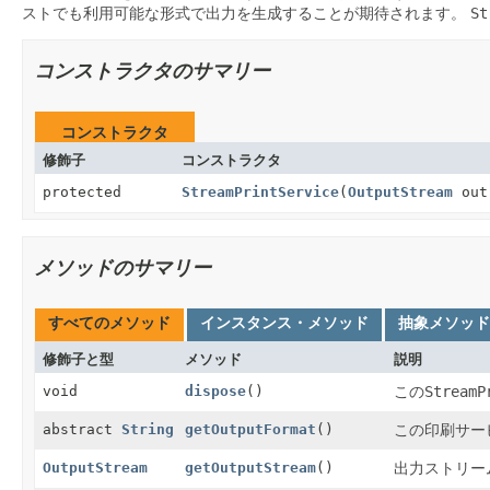
ストでも利用可能な形式で出力を生成することが期待されます。
St
コンストラクタのサマリー
コンストラクタ
修飾子
コンストラクタ
protected
StreamPrintService
(
OutputStream
out
メソッドのサマリー
すべてのメソッド
インスタンス・メソッド
抽象メソッド
修飾子と型
メソッド
説明
void
dispose
()
この
StreamP
abstract
String
getOutputFormat
()
この印刷サー
OutputStream
getOutputStream
()
出力ストリー