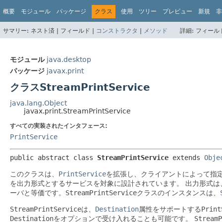
概要
モジュール
パッケージ
クラス
使用
ツリー
プレビュー
新規
非
サマリー:
ネスト済 |
フィールド |
コンストラクタ
|
メソッド
詳細:
フィールド
モジュール
java.desktop
パッケージ
javax.print
クラスStreamPrintService
java.lang.Object
javax.print.StreamPrintService
すべての実装されたインタフェース:
PrintService
public abstract class 
StreamPrintService
extends 
Obje
このクラスは、
PrintService
を拡張し、クライアントによって指
を出力形式とするサービスを対象に設計されています。
出力形式は
ーバと等価です。
StreamPrintService
クラスのインスタンスは、
StreamPrintService
は、
Destination
属性をサポートする
Print
Destination
をオプションで受け入れることも可能です。
StreamP