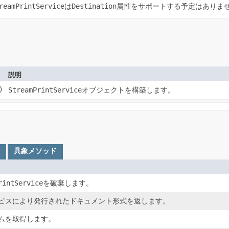
reamPrintService
は
Destination
属性をサポートする予定はありま
説明
)
StreamPrintService
オブジェクトを構築します。
具象メソッド
rintService
を破棄します。
ビスにより発行されたドキュメント形式を返します。
ムを取得します。