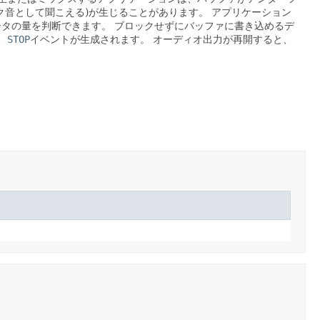
ク音として聞こえる)が生じることがあります。
アプリケーション
ータの量を判断できます。
ブロックせずにバッファに書き込めるデ
、
STOP
イベントが生成されます。
オーディオ出力が再開すると、