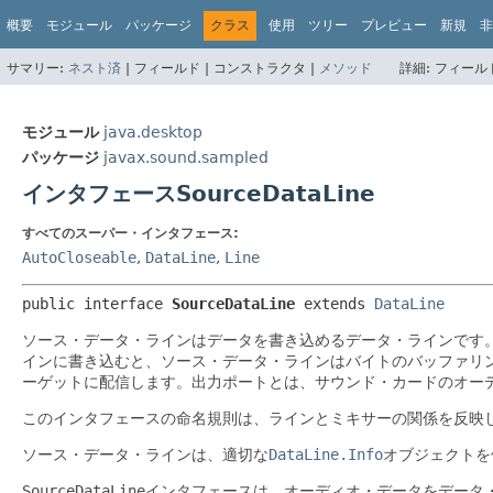
概要
モジュール
パッケージ
クラス
使用
ツリー
プレビュー
新規
非
サマリー:
ネスト済
|
フィールド |
コンストラクタ |
メソッド
詳細:
フィールド
モジュール
java.desktop
パッケージ
javax.sound.sampled
インタフェースSourceDataLine
すべてのスーパー・インタフェース:
AutoCloseable
,
DataLine
,
Line
public interface 
SourceDataLine
 extends 
DataLine
ソース・データ・ラインはデータを書き込めるデータ・ラインです
インに書き込むと、ソース・データ・ラインはバイトのバッファリ
ーゲットに配信します。出力ポートとは、サウンド・カードのオー
このインタフェースの命名規則は、ラインとミキサーの関係を反映
ソース・データ・ラインは、適切な
DataLine.Info
オブジェクトを
SourceDataLine
インタフェースは、オーディオ・データをデータ