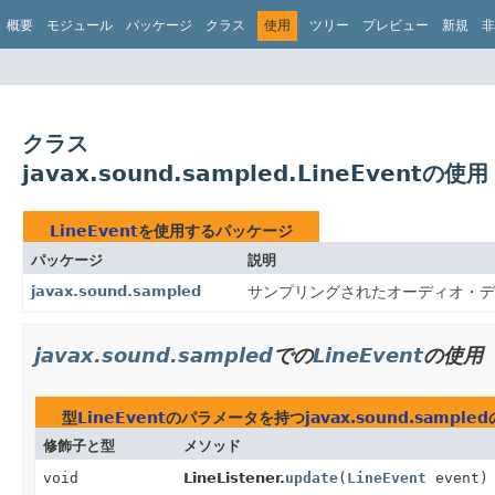
概要
モジュール
パッケージ
クラス
使用
ツリー
プレビュー
新規
非
クラス
javax.sound.sampled.LineEventの使用
LineEvent
を使用するパッケージ
パッケージ
説明
javax.sound.sampled
サンプリングされたオーディオ・デ
javax.sound.sampled
での
LineEvent
の使用
型
LineEvent
のパラメータを持つ
javax.sound.sampled
修飾子と型
メソッド
void
LineListener.
update
(
LineEvent
event)