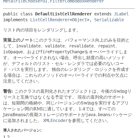
MetalFileChooserUI.FilterComboBoxRenderer
public class 
DefaultListCellRenderer
extends 
JLabel
implements 
ListCellRenderer
<
Object
>, 
Serializable
リスト内の項目をレンダリングします。
実装上のノート:
このクラスは、パフォーマンス向上のみを目的と
して、
invalidate
、
validate
、
revalidate
、
repaint
、
isOpaque
、および
firePropertyChange
をオーバーライドしま
す。
オーバーライドされない場合、呼出し頻度の高いメソッド
が、デフォルトのリスト・セル・レンダラでは必要のないコー
ド・パスを実行します。
独自のレンダリング・ロジックを作成す
る場合は、これらのメソッドのオーバーライドでの利点や欠点に
注意してください。
警告:
このクラスの直列化されたオブジェクトは、今後のSwingリ
リースと互換ではなくなる予定です。
現在の直列化のサポート
は、短期間の格納や、同じバージョンのSwingを実行するアプリ
ケーション間のRMIに適しています。
1.4では、すべての
JavaBeansの長期ストレージのサポートが
java.beans
パッケージ
に追加されました。
XMLEncoder
を参照してください。
導入されたバージョン:
1.2