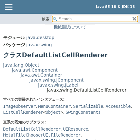
Java SE 18 & JDK 18
検索:
概要
サマリー:
機械翻訳について
ネスト済
モジュール
モジュール
java.desktop
フィールド
パッケージ
パッケージ
javax.swing
コンストラクタ
クラス
クラスDefaultListCellRenderer
メソッド
使用
java.lang.Object
ツリー
java.awt.Component
詳細:
java.awt.Container
プレビュー
フィールド
javax.swing.JComponent
javax.swing.JLabel
新規
コンストラクタ
javax.swing.DefaultListCellRenderer
非推奨
メソッド
すべての実装されたインタフェース:
ImageObserver
,
MenuContainer
,
Serializable
,
Accessible
,
索引
ListCellRenderer
<
Object
>
,
SwingConstants
ヘルプ
直系の既知のサブクラス:
DefaultListCellRenderer.UIResource
,
MetalFileChooserUI.FileRenderer
,