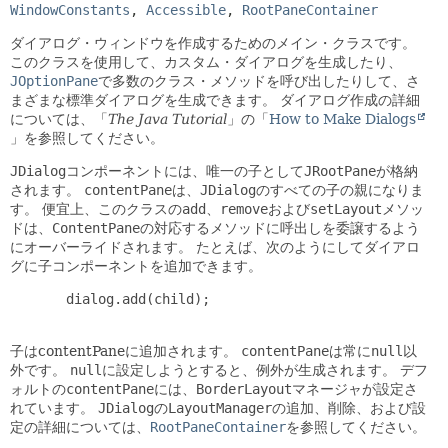
WindowConstants
, 
Accessible
, 
RootPaneContainer
ダイアログ・ウィンドウを作成するためのメイン・クラスです。
このクラスを使用して、カスタム・ダイアログを生成したり、
JOptionPane
で多数のクラス・メソッドを呼び出したりして、さ
まざまな標準ダイアログを生成できます。
ダイアログ作成の詳細
については、「
The Java Tutorial
」の「
How to Make Dialogs
」を参照してください。
JDialog
コンポーネントには、唯一の子として
JRootPane
が格納
されます。
contentPane
は、
JDialog
のすべての子の親になりま
す。
便宜上、このクラスの
add
、
remove
および
setLayout
メソッ
ドは、
ContentPane
の対応するメソッドに呼出しを委譲するよう
にオーバーライドされます。
たとえば、次のようにしてダイアロ
グに子コンポーネントを追加できます。
       dialog.add(child);

子はcontentPaneに追加されます。
contentPane
は常に
null
以
外です。
null
に設定しようとすると、例外が生成されます。
デフ
ォルトの
contentPane
には、
BorderLayout
マネージャが設定さ
れています。
JDialog
の
LayoutManager
の追加、削除、および設
定の詳細については、
RootPaneContainer
を参照してください。