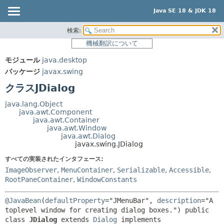
Java SE 18 & JDK 18
検索:
概要
サマリー:
機械翻訳について
ネスト済
モジュール
モジュール
java.desktop
フィールド
パッケージ
パッケージ
javax.swing
コンストラクタ
クラス
クラスJDialog
メソッド
使用
java.lang.Object
ツリー
java.awt.Component
詳細:
java.awt.Container
プレビュー
フィールド
java.awt.Window
java.awt.Dialog
新規
コンストラクタ
javax.swing.JDialog
非推奨
メソッド
すべての実装されたインタフェース:
ImageObserver
,
MenuContainer
,
Serializable
,
Accessible
,
索引
RootPaneContainer
,
WindowConstants
ヘルプ
@JavaBean
(
defaultProperty
="JMenuBar", 
description
="A 
toplevel window for creating dialog boxes.") 
public 
class 
JDialog
extends 
Dialog
 implements 