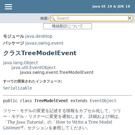
Java SE 18 & JDK 18
検索:
概要
サマリー:
機械翻訳について
ネスト済
モジュール
モジュール
java.desktop
フィールド
パッケージ
パッケージ
javax.swing.event
コンストラクタ
クラス
クラスTreeModelEvent
メソッド
使用
java.lang.Object
ツリー
java.util.EventObject
詳細:
javax.swing.event.TreeModelEvent
プレビュー
フィールド
すべての実装されたインタフェース:
新規
コンストラクタ
Serializable
非推奨
メソッド
public class 
TreeModelEvent
extends 
EventObject
索引
ツリー・モデルの変更を記述する情報をカプセル化して、ツリ
ヘルプ
ー・モデル・リスナーに変更を通知します。
詳細および例は、
「
The Java Tutorial
」の「
How to Write a Tree Model
Listener
」セクションを参照してください。