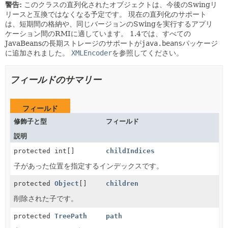
警告:
このクラスの直列化されたオブジェクトは、今後のSwingリ
リースと互換ではなくなる予定です。
現在の直列化のサポート
は、短期間の格納や、同じバージョンのSwingを実行するアプリ
ケーション間のRMIに適しています。
1.4では、すべての
JavaBeansの長期ストレージのサポートが
java.beans
パッケージ
に追加されました。
XMLEncoder
を参照してください。
フィールドのサマリー
フィールド
修飾子と型
フィールド
説明
protected int[]
childIndices
子があった位置を指定するインデックスです。
protected
Object
[]
children
削除された子です。
protected
TreePath
path