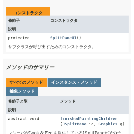
コンストラクタ
修飾子
コンストラクタ
説明
protected
SplitPaneUI
()
サブクラスが呼び出すためのコンストラクタ。
メソッドのサマリー
すべてのメソッド
インスタンス・メソッド
抽象メソッド
修飾子と型
メソッド
説明
abstract void
finishedPaintingChildren
(
JSplitPane
jc,
Graphics
g)
レシーバがLook & Feelを提供しているJSplitPaneがその子