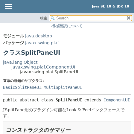
Java SE 18 & JDK 18
検索:
概要
サマリー:
機械翻訳について
ネスト済
モジュール
モジュール
java.desktop
フィールド
パッケージ
パッケージ
javax.swing.plaf
コンストラクタ
クラス
クラスSplitPaneUI
メソッド
使用
java.lang.Object
ツリー
javax.swing.plaf.ComponentUI
詳細:
javax.swing.plaf.SplitPaneUI
プレビュー
フィールド
直系の既知のサブクラス:
新規
コンストラクタ
BasicSplitPaneUI
,
MultiSplitPaneUI
非推奨
メソッド
public abstract class 
SplitPaneUI
extends 
ComponentUI
索引
JSplitPane用のプラグイン可能なLook & Feelインタフェースで
ヘルプ
す。
コンストラクタのサマリー