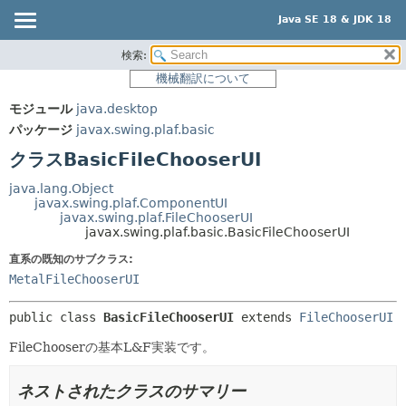
Java SE 18 & JDK 18
検索:
概要
サマリー:
機械翻訳について
ネスト済
モジュール
モジュール
java.desktop
フィールド
パッケージ
パッケージ
javax.swing.plaf.basic
コンストラクタ
クラス
クラスBasicFileChooserUI
メソッド
使用
java.lang.Object
ツリー
javax.swing.plaf.ComponentUI
詳細:
javax.swing.plaf.FileChooserUI
プレビュー
フィールド
javax.swing.plaf.basic.BasicFileChooserUI
新規
コンストラクタ
直系の既知のサブクラス:
MetalFileChooserUI
非推奨
メソッド
索引
public class 
BasicFileChooserUI
extends 
FileChooserUI
ヘルプ
FileChooserの基本L&F実装です。
ネストされたクラスのサマリー