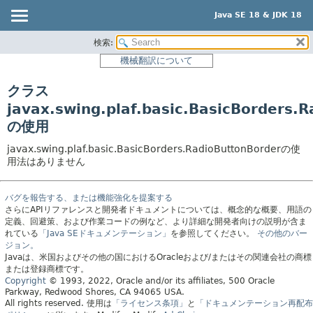
Java SE 18 & JDK 18
検索:
概要
機械翻訳について
モジュール
クラス
パッケージ
javax.swing.plaf.basic.BasicBorders.
クラス
の使用
使用
javax.swing.plaf.basic.BasicBorders.RadioButtonBorderの使
ツリー
用法はありません
プレビュー
新規
バグを報告する、または機能強化を提案する
さらにAPIリファレンスと開発者ドキュメントについては、概念的な概要、用語の
非推奨
定義、回避策、および作業コードの例など、より詳細な開発者向けの説明が含ま
れている
「Java SEドキュメンテーション」
を参照してください。
その他のバー
索引
ジョン。
Javaは、米国およびその他の国におけるOracleおよび/またはその関連会社の商標
ヘルプ
または登録商標です。
Copyright
© 1993, 2022, Oracle and/or its affiliates, 500 Oracle
Parkway, Redwood Shores, CA 94065 USA.
All rights reserved.
使用は
「ライセンス条項」
と
「ドキュメンテーション再配布