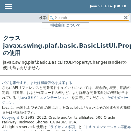
Java SE 18 & JDK 18
検索:
概要
機械翻訳について
モジュール
クラス
パッケージ
javax.swing.plaf.basic.BasicListUI.P
クラス
の使用
使用
javax.swing.plaf.basic.BasicListUI.PropertyChangeHandlerの
ツリー
使用法はありません
プレビュー
新規
バグを報告する、または機能強化を提案する
さらにAPIリファレンスと開発者ドキュメントについては、概念的な概要、用語の
非推奨
定義、回避策、および作業コードの例など、より詳細な開発者向けの説明が含ま
れている
「Java SEドキュメンテーション」
を参照してください。
その他のバー
索引
ジョン。
Javaは、米国およびその他の国におけるOracleおよび/またはその関連会社の商標
ヘルプ
または登録商標です。
Copyright
© 1993, 2022, Oracle and/or its affiliates, 500 Oracle
Parkway, Redwood Shores, CA 94065 USA.
All rights reserved.
使用は
「ライセンス条項」
と
「ドキュメンテーション再配布