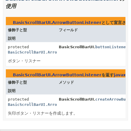
使用
BasicScrollBarUI.ArrowButtonListener
として宣言され
修飾子と型
フィールド
説明
protected
BasicScrollBarUI.
buttonListener
BasicScrollBarUI.ArrowButtonListener
ボタン・リスナー
BasicScrollBarUI.ArrowButtonListener
を返す
javax.s
修飾子と型
メソッド
説明
protected
BasicScrollBarUI.
createArrowButt
BasicScrollBarUI.ArrowButtonListener
矢印ボタン・リスナーを作成します。