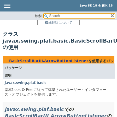
Java SE 18 & JDK 18
検索:
概要
機械翻訳について
モジュール
クラス
パッケージ
javax.swing.plaf.basic.BasicScrollBar
クラス
の使用
使用
ツリー
BasicScrollBarUI.ArrowButtonListener
を使用するパッ
プレビュー
パッケージ
新規
説明
非推奨
javax.swing.plaf.basic
基本Look & Feelに従って構築されたユーザー・インタフェー
索引
ス・オブジェクトを提供します。
ヘルプ
javax.swing.plaf.basic
での
BasicScrollBarUI.ArrowButtonListener
の