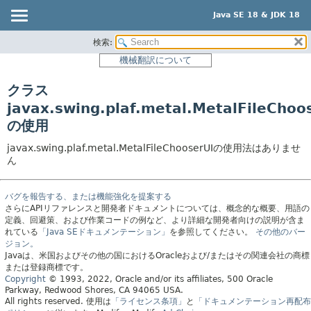
Java SE 18 & JDK 18
検索:
概要
機械翻訳について
モジュール
クラス
パッケージ
javax.swing.plaf.metal.MetalFileChoo
クラス
の使用
使用
javax.swing.plaf.metal.MetalFileChooserUIの使用法はありませ
ツリー
ん
プレビュー
新規
バグを報告する、または機能強化を提案する
さらにAPIリファレンスと開発者ドキュメントについては、概念的な概要、用語の
非推奨
定義、回避策、および作業コードの例など、より詳細な開発者向けの説明が含ま
れている
「Java SEドキュメンテーション」
を参照してください。
その他のバー
索引
ジョン。
Javaは、米国およびその他の国におけるOracleおよび/またはその関連会社の商標
ヘルプ
または登録商標です。
Copyright
© 1993, 2022, Oracle and/or its affiliates, 500 Oracle
Parkway, Redwood Shores, CA 94065 USA.
All rights reserved.
使用は
「ライセンス条項」
と
「ドキュメンテーション再配布