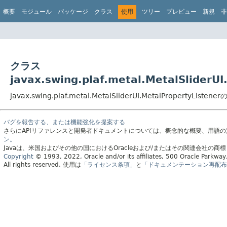
概要
モジュール
パッケージ
クラス
使用
ツリー
プレビュー
新規
非
クラス
javax.swing.plaf.metal.MetalSlider
javax.swing.plaf.metal.MetalSliderUI.MetalPropertyLi
バグを報告する、または機能強化を提案する
さらにAPIリファレンスと開発者ドキュメントについては、概念的な概要、用語
ン。
Javaは、米国およびその他の国におけるOracleおよび/またはその関連会社の商
Copyright
© 1993, 2022, Oracle and/or its affiliates, 500 Oracle Parkw
All rights reserved.
使用は
「ライセンス条項」
と
「ドキュメンテーション再配布