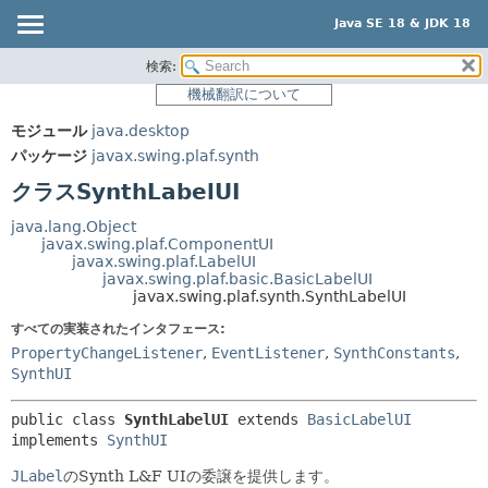
Java SE 18 & JDK 18
検索:
概要
サマリー:
機械翻訳について
ネスト済
モジュール
モジュール
java.desktop
フィールド
パッケージ
パッケージ
javax.swing.plaf.synth
コンストラクタ
クラス
クラスSynthLabelUI
メソッド
使用
java.lang.Object
ツリー
javax.swing.plaf.ComponentUI
詳細:
javax.swing.plaf.LabelUI
プレビュー
フィールド
javax.swing.plaf.basic.BasicLabelUI
javax.swing.plaf.synth.SynthLabelUI
新規
コンストラクタ
すべての実装されたインタフェース:
非推奨
メソッド
PropertyChangeListener
,
EventListener
,
SynthConstants
,
SynthUI
索引
ヘルプ
public class 
SynthLabelUI
extends 
BasicLabelUI
implements 
SynthUI
JLabel
のSynth L&F UIの委譲を提供します。