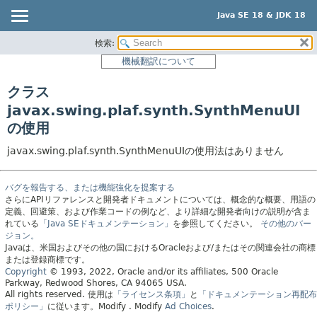
Java SE 18 & JDK 18
検索:
概要
機械翻訳について
モジュール
クラス
パッケージ
javax.swing.plaf.synth.SynthMenuUI
クラス
の使用
使用
javax.swing.plaf.synth.SynthMenuUIの使用法はありません
ツリー
プレビュー
バグを報告する、または機能強化を提案する
新規
さらにAPIリファレンスと開発者ドキュメントについては、概念的な概要、用語の
定義、回避策、および作業コードの例など、より詳細な開発者向けの説明が含ま
非推奨
れている
「Java SEドキュメンテーション」
を参照してください。
その他のバー
ジョン。
索引
Javaは、米国およびその他の国におけるOracleおよび/またはその関連会社の商標
または登録商標です。
ヘルプ
Copyright
© 1993, 2022, Oracle and/or its affiliates, 500 Oracle
Parkway, Redwood Shores, CA 94065 USA.
All rights reserved.
使用は
「ライセンス条項」
と
「ドキュメンテーション再配布
ポリシー」
に従います。
Modify
. Modify
Ad Choices
.