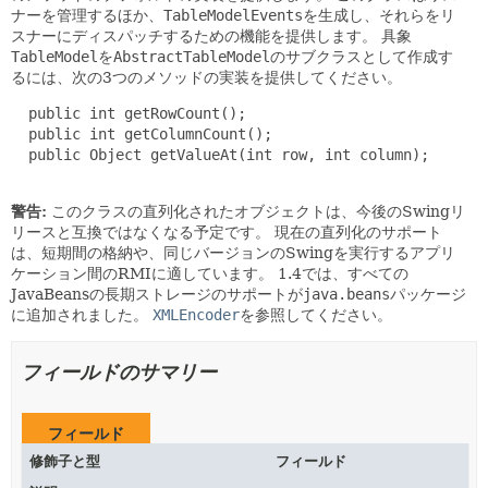
ナーを管理するほか、
TableModelEvents
を生成し、それらをリ
スナーにディスパッチするための機能を提供します。
具象
TableModel
を
AbstractTableModel
のサブクラスとして作成す
るには、次の3つのメソッドの実装を提供してください。
  public int getRowCount();

  public int getColumnCount();

  public Object getValueAt(int row, int column);

警告:
このクラスの直列化されたオブジェクトは、今後のSwingリ
リースと互換ではなくなる予定です。
現在の直列化のサポート
は、短期間の格納や、同じバージョンのSwingを実行するアプリ
ケーション間のRMIに適しています。
1.4では、すべての
JavaBeansの長期ストレージのサポートが
java.beans
パッケージ
に追加されました。
XMLEncoder
を参照してください。
フィールドのサマリー
フィールド
修飾子と型
フィールド