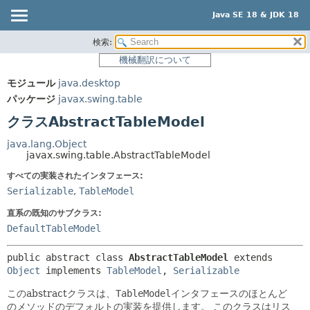
Java SE 18 & JDK 18
検索:
概要
サマリー:
機械翻訳について
ネスト済
モジュール
モジュール
java.desktop
フィールド
パッケージ
パッケージ
javax.swing.table
コンストラクタ
クラス
クラスAbstractTableModel
メソッド
使用
java.lang.Object
ツリー
javax.swing.table.AbstractTableModel
詳細:
プレビュー
すべての実装されたインタフェース:
フィールド
Serializable
,
TableModel
新規
コンストラクタ
直系の既知のサブクラス:
非推奨
メソッド
DefaultTableModel
索引
public abstract class 
AbstractTableModel
extends 
ヘルプ
Object
 implements 
TableModel
, 
Serializable
このabstractクラスは、
TableModel
インタフェースのほとんど
のメソッドのデフォルトの実装を提供します。
このクラスはリス