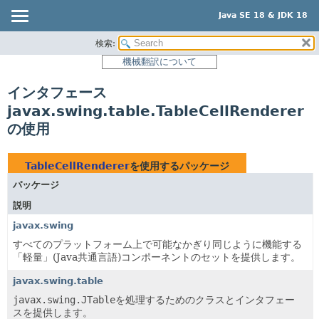
Java SE 18 & JDK 18
検索:
概要
機械翻訳について
モジュール
インタフェース
パッケージ
javax.swing.table.TableCellRenderer
クラス
の使用
使用
ツリー
TableCellRenderer
を使用するパッケージ
プレビュー
パッケージ
新規
説明
非推奨
javax.swing
すべてのプラットフォーム上で可能なかぎり同じように機能する
索引
「軽量」(Java共通言語)コンポーネントのセットを提供します。
ヘルプ
javax.swing.table
javax.swing.JTable
を処理するためのクラスとインタフェー
スを提供します。