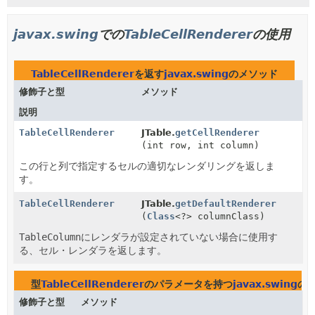
javax.swing
での
TableCellRenderer
の使用
TableCellRenderer
を返す
javax.swing
のメソッド
修飾子と型
メソッド
説明
TableCellRenderer
JTable.
getCellRenderer
(int row, int column)
この行と列で指定するセルの適切なレンダリングを返しま
す。
TableCellRenderer
JTable.
getDefaultRenderer
(
Class
<?> columnClass)
TableColumn
にレンダラが設定されていない場合に使用す
る、セル・レンダラを返します。
型
TableCellRenderer
のパラメータを持つ
javax.swing
の
修飾子と型
メソッド