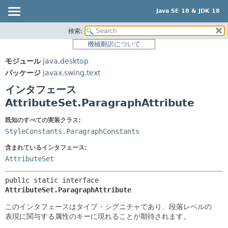
Java SE 18 & JDK 18
検索:
概要
サマリー:
機械翻訳について
ネスト済
モジュール
モジュール
java.desktop
フィールド
パッケージ
パッケージ
javax.swing.text
コンストラクタ
クラス
インタフェース
メソッド
使用
AttributeSet.ParagraphAttribute
ツリー
詳細:
既知のすべての実装クラス:
プレビュー
フィールド
StyleConstants.ParagraphConstants
新規
コンストラクタ
含まれているインタフェース:
AttributeSet
非推奨
メソッド
索引
public static interface 
AttributeSet.ParagraphAttribute
ヘルプ
このインタフェースはタイプ・シグニチャであり、段落レベルの
表現に関与する属性のキーに現れることが期待されます。