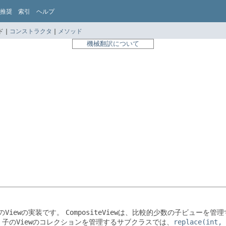
推奨
索引
ヘルプ
 |
コンストラクタ
|
メソッド
機械翻訳について
の
View
の実装です。
CompositeView
は、比較的少数の子ビューを管理
子の
View
のコレクションを管理するサブクラスでは、
replace(int, 