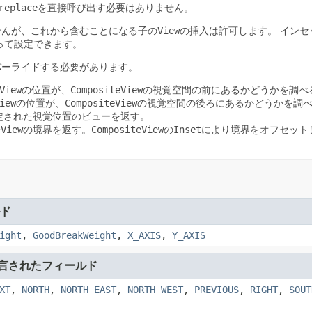
replace
を直接呼び出す必要はありません。
せんが、これから含むことになる子の
View
の挿入は許可します。
インセ
って設定できます。
バーライドする必要があります。
View
の位置が、
CompositeView
の視覚空間の前にあるかどうかを調べ
iew
の位置が、
CompositeView
の視覚空間の後ろにあるかどうかを調
指定された視覚位置のビューを返す。
子
View
の境界を返す。
CompositeView
の
Inset
により境界をオフセット
ド
ight
,
GoodBreakWeight
,
X_AXIS
,
Y_AXIS
言されたフィールド
XT
,
NORTH
,
NORTH_EAST
,
NORTH_WEST
,
PREVIOUS
,
RIGHT
,
SOUT