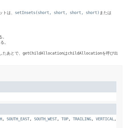
ットは、
setInsets(short, short, short, short)
または
る。
べる。
したあとで、
getChildAllocation
は
childAllocation
を呼び出
H
,
SOUTH_EAST
,
SOUTH_WEST
,
TOP
,
TRAILING
,
VERTICAL
,