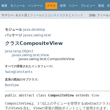
概要
モジュール
パッケージ
クラス
使用
ツリー
プレビュー
新規
非
サマリー:
ネスト済 |
フィールド
|
コンストラクタ
|
メソッド
詳細:
フィールド
モジュール
java.desktop
パッケージ
javax.swing.text
クラスCompositeView
java.lang.Object
javax.swing.text.View
javax.swing.text.CompositeView
すべての実装されたインタフェース:
SwingConstants
直系の既知のサブクラス:
BoxView
public abstract class 
CompositeView
extends 
View
CompositeView
は、1つ以上の子ビューを管理するabstractクラス
子の
View
を含む、
View
の実装の開始ポイントとして使用されます。