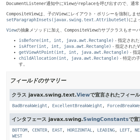
DocumentListener
通知中に
View
が
replace
を呼び出すので、通常
CompositeView
は、子の
View
にレイアウト・ポリシーを強制しま
setParagraphInsets(javax.swing.text.AttributeSet)
によ
View
の抽象メソッドに加え、
CompositeView
のサブクラスもオー
isBefore(int, int, java.awt.Rectangle)
- 指定された
isAfter(int, int, java.awt.Rectangle)
- 指定された
V
getViewAtPoint(int, int, java.awt.Rectangle)
- 
childAllocation(int, java.awt.Rectangle)
- 特定の
す。
フィールドのサマリー
クラス javax.swing.text.
View
で宣言されたフィール
BadBreakWeight
,
ExcellentBreakWeight
,
ForcedBreakWe
インタフェース javax.swing.
SwingConstants
で宣
BOTTOM
,
CENTER
,
EAST
,
HORIZONTAL
,
LEADING
,
LEFT
,
NE
WEST