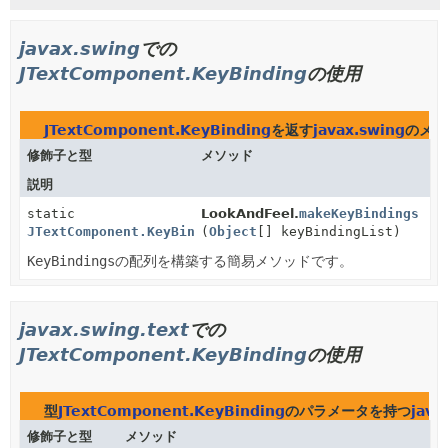
javax.swing
での
JTextComponent.KeyBinding
の使用
JTextComponent.KeyBinding
を返す
javax.swing
のメソ
修飾子と型
メソッド
説明
static
LookAndFeel.
makeKeyBindings
JTextComponent.KeyBinding
(
Object
[]
[] keyBindingList)
KeyBindings
の配列を構築する簡易メソッドです。
javax.swing.text
での
JTextComponent.KeyBinding
の使用
型
JTextComponent.KeyBinding
のパラメータを持つ
java
修飾子と型
メソッド