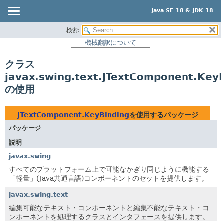
Java SE 18 & JDK 18
検索:
概要
機械翻訳について
モジュール
クラス
パッケージ
javax.swing.text.JTextComponent.Key
クラス
の使用
使用
ツリー
JTextComponent.KeyBinding
を使用するパッケージ
プレビュー
パッケージ
新規
説明
非推奨
javax.swing
すべてのプラットフォーム上で可能なかぎり同じように機能する
索引
「軽量」(Java共通言語)コンポーネントのセットを提供します。
ヘルプ
javax.swing.text
編集可能なテキスト・コンポーネントと編集不能なテキスト・コ
ンポーネントを処理するクラスとインタフェースを提供します。