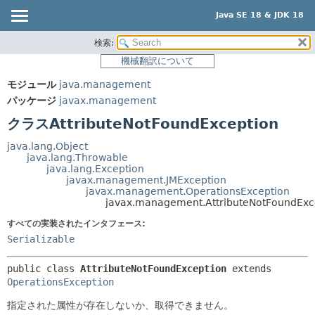
Java SE 18 & JDK 18
検索:
概要
サマリー:
機械翻訳について
ネスト済
モジュール
モジュール
java.management
フィールド
パッケージ
パッケージ
javax.management
コンストラクタ
クラス
クラスAttributeNotFoundException
メソッド
使用
java.lang.Object
ツリー
java.lang.Throwable
詳細:
java.lang.Exception
プレビュー
フィールド
javax.management.JMException
javax.management.OperationsException
新規
コンストラクタ
javax.management.AttributeNotFoundExc
非推奨
メソッド
すべての実装されたインタフェース:
Serializable
索引
ヘルプ
public class 
AttributeNotFoundException
extends 
OperationsException
指定された属性が存在しないか、取得できません。