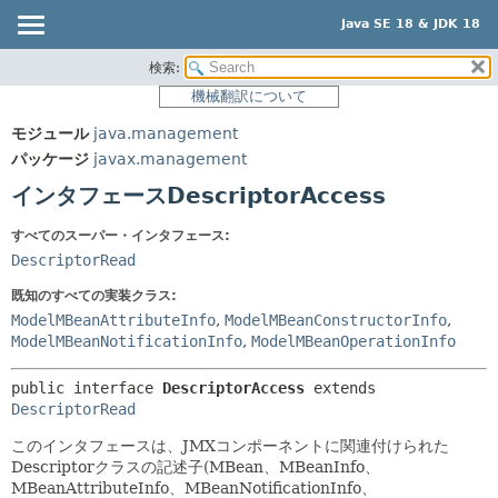
Java SE 18 & JDK 18
検索:
概要
サマリー:
機械翻訳について
ネスト済
モジュール
モジュール
java.management
フィールド
パッケージ
パッケージ
javax.management
コンストラクタ
クラス
インタフェースDescriptorAccess
メソッド
使用
すべてのスーパー・インタフェース:
ツリー
詳細:
DescriptorRead
プレビュー
フィールド
既知のすべての実装クラス:
新規
コンストラクタ
ModelMBeanAttributeInfo
,
ModelMBeanConstructorInfo
,
ModelMBeanNotificationInfo
,
ModelMBeanOperationInfo
非推奨
メソッド
索引
public interface 
DescriptorAccess
 extends 
DescriptorRead
ヘルプ
このインタフェースは、JMXコンポーネントに関連付けられた
Descriptorクラスの記述子(MBean、MBeanInfo、
MBeanAttributeInfo、MBeanNotificationInfo、