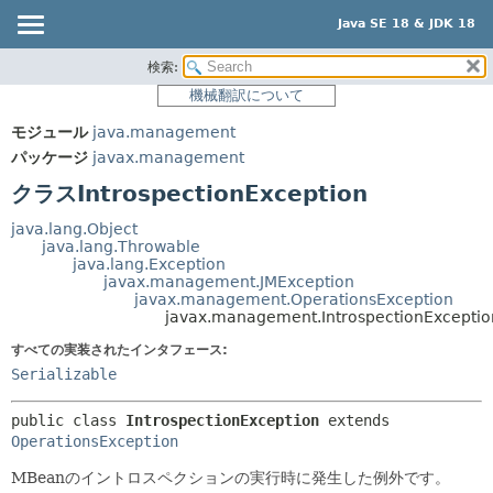
Java SE 18 & JDK 18
検索:
概要
サマリー:
機械翻訳について
ネスト済
モジュール
モジュール
java.management
フィールド
パッケージ
パッケージ
javax.management
コンストラクタ
クラス
クラスIntrospectionException
メソッド
使用
java.lang.Object
ツリー
java.lang.Throwable
詳細:
java.lang.Exception
プレビュー
フィールド
javax.management.JMException
javax.management.OperationsException
新規
コンストラクタ
javax.management.IntrospectionExceptio
非推奨
メソッド
すべての実装されたインタフェース:
Serializable
索引
ヘルプ
public class 
IntrospectionException
extends 
OperationsException
MBeanのイントロスペクションの実行時に発生した例外です。