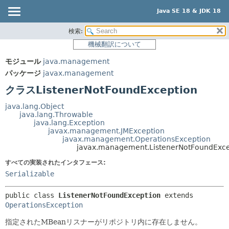
Java SE 18 & JDK 18
検索:
概要
サマリー:
機械翻訳について
ネスト済
モジュール
モジュール
java.management
フィールド
パッケージ
パッケージ
javax.management
コンストラクタ
クラス
クラスListenerNotFoundException
メソッド
使用
java.lang.Object
ツリー
java.lang.Throwable
詳細:
java.lang.Exception
プレビュー
フィールド
javax.management.JMException
javax.management.OperationsException
新規
コンストラクタ
javax.management.ListenerNotFoundExce
非推奨
メソッド
すべての実装されたインタフェース:
Serializable
索引
ヘルプ
public class 
ListenerNotFoundException
extends 
OperationsException
指定されたMBeanリスナーがリポジトリ内に存在しません。