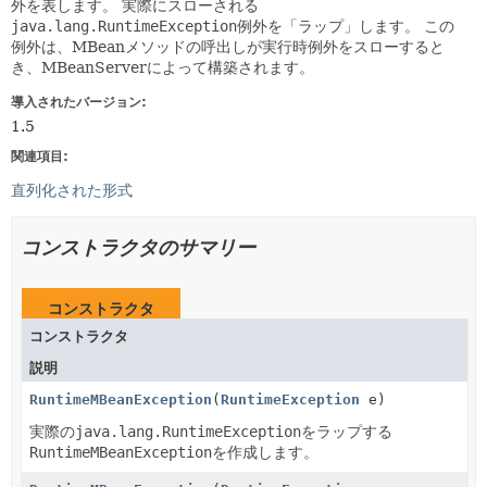
外を表します。
実際にスローされる
java.lang.RuntimeException
例外を「ラップ」します。
この
例外は、MBeanメソッドの呼出しが実行時例外をスローすると
き、MBeanServerによって構築されます。
導入されたバージョン:
1.5
関連項目:
直列化された形式
コンストラクタのサマリー
コンストラクタ
コンストラクタ
説明
RuntimeMBeanException
(
RuntimeException
e)
実際の
java.lang.RuntimeException
をラップする
RuntimeMBeanException
を作成します。