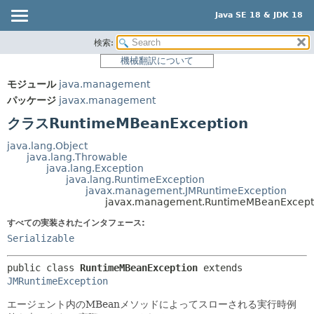
Java SE 18 & JDK 18
検索:
概要
サマリー:
機械翻訳について
ネスト済
モジュール
モジュール
java.management
フィールド
パッケージ
パッケージ
javax.management
コンストラクタ
クラス
クラスRuntimeMBeanException
メソッド
使用
java.lang.Object
ツリー
java.lang.Throwable
詳細:
java.lang.Exception
プレビュー
フィールド
java.lang.RuntimeException
javax.management.JMRuntimeException
新規
コンストラクタ
javax.management.RuntimeMBeanExcept
非推奨
メソッド
すべての実装されたインタフェース:
Serializable
索引
ヘルプ
public class 
RuntimeMBeanException
extends 
JMRuntimeException
エージェント内のMBeanメソッドによってスローされる実行時例