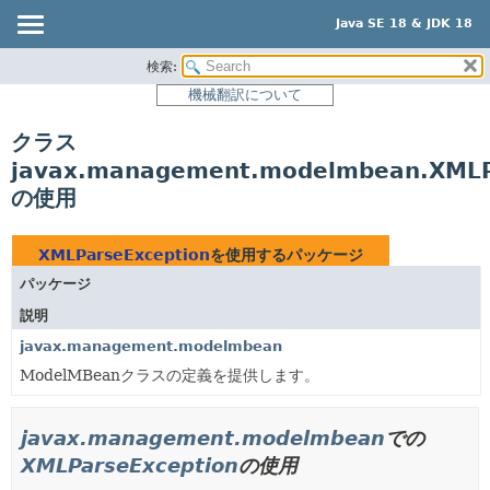
Java SE 18 & JDK 18
検索:
概要
機械翻訳について
モジュール
クラス
パッケージ
javax.management.modelmbean.XMLP
クラス
の使用
使用
ツリー
XMLParseException
を使用するパッケージ
プレビュー
パッケージ
新規
説明
非推奨
javax.management.modelmbean
ModelMBeanクラスの定義を提供します。
索引
ヘルプ
javax.management.modelmbean
での
XMLParseException
の使用