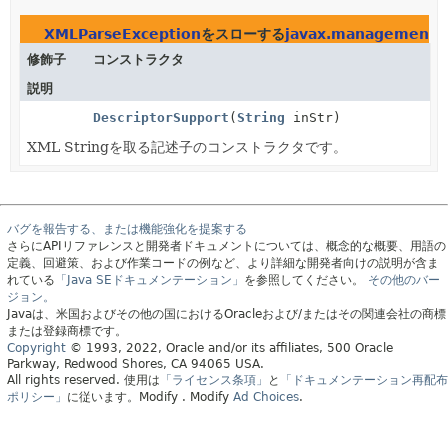
XMLParseException
をスローする
javax.management
修飾子
コンストラクタ
説明
DescriptorSupport
(
String
inStr)
XML Stringを取る記述子のコンストラクタです。
バグを報告する、または機能強化を提案する
さらにAPIリファレンスと開発者ドキュメントについては、概念的な概要、用語の
定義、回避策、および作業コードの例など、より詳細な開発者向けの説明が含ま
れている
「Java SEドキュメンテーション」
を参照してください。
その他のバー
ジョン。
Javaは、米国およびその他の国におけるOracleおよび/またはその関連会社の商標
または登録商標です。
Copyright
© 1993, 2022, Oracle and/or its affiliates, 500 Oracle
Parkway, Redwood Shores, CA 94065 USA.
All rights reserved.
使用は
「ライセンス条項」
と
「ドキュメンテーション再配布
ポリシー」
に従います。
Modify
. Modify
Ad Choices
.