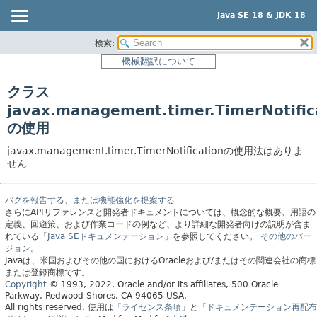
Java SE 18 & JDK 18
検索:
概要
機械翻訳について
モジュール
クラス
パッケージ
javax.management.timer.TimerNotific
クラス
の使用
使用
javax.management.timer.TimerNotificationの使用法はありま
ツリー
せん
プレビュー
新規
バグを報告する、または機能強化を提案する
さらにAPIリファレンスと開発者ドキュメントについては、概念的な概要、用語の
非推奨
定義、回避策、および作業コードの例など、より詳細な開発者向けの説明が含ま
れている
「Java SEドキュメンテーション」
を参照してください。
その他のバー
索引
ジョン。
Javaは、米国およびその他の国におけるOracleおよび/またはその関連会社の商標
ヘルプ
または登録商標です。
Copyright
© 1993, 2022, Oracle and/or its affiliates, 500 Oracle
Parkway, Redwood Shores, CA 94065 USA.
All rights reserved.
使用は
「ライセンス条項」
と
「ドキュメンテーション再配布