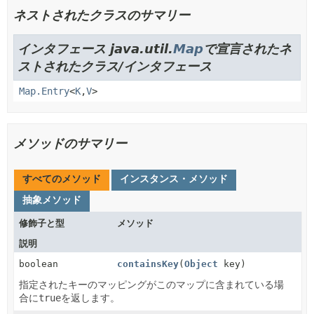
ネストされたクラスのサマリー
インタフェース java.util.
Map
で宣言されたネ
ストされたクラス/インタフェース
Map.Entry
<
K
,
V
>
メソッドのサマリー
すべてのメソッド
インスタンス・メソッド
抽象メソッド
修飾子と型
メソッド
説明
boolean
containsKey
(
Object
key)
指定されたキーのマッピングがこのマップに含まれている場
合に
true
を返します。