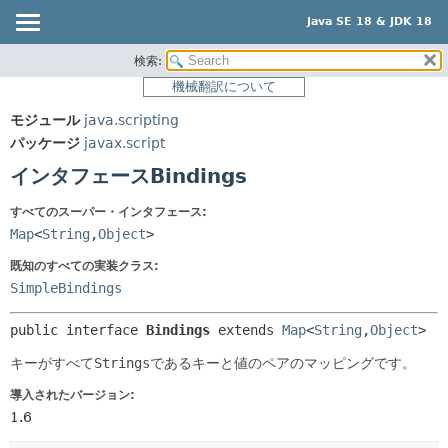
Java SE 18 & JDK 18
検索:
概要
サマリー:
機械翻訳について
ネスト済
モジュール
モジュール
java.scripting
フィールド
パッケージ
パッケージ
javax.script
コンストラクタ
クラス
インタフェースBindings
メソッド
使用
すべてのスーパー・インタフェース:
ツリー
詳細:
Map
<
String
,
Object
>
プレビュー
フィールド
既知のすべての実装クラス:
新規
コンストラクタ
SimpleBindings
非推奨
メソッド
public interface 
Bindings
 extends 
Map
<
String
,
Object
>
索引
キーがすべて
Strings
であるキーと値のペアのマッピングです。
ヘルプ
導入されたバージョン:
1.6