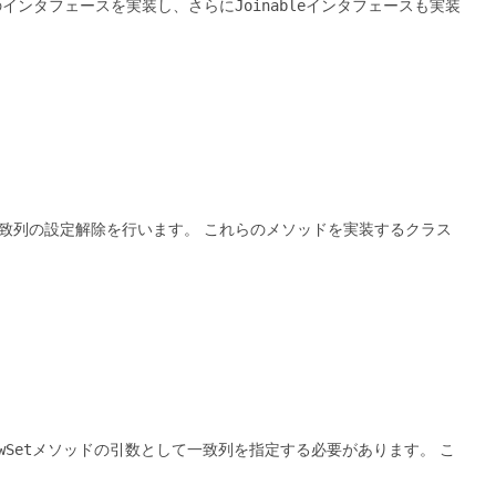
のインタフェースを実装し、さらに
Joinable
インタフェースも実装
一致列の設定解除を行います。
これらのメソッドを実装するクラス
wSet
メソッドの引数として一致列を指定する必要があります。
こ