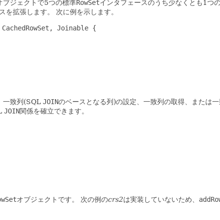
オブジェクトで5つの標準
RowSet
インタフェースのうち少なくとも1つ
スを拡張します。
次に例を示します。
CachedRowSet, Joinable {

一致列(SQL
JOIN
のベースとなる列)の設定、一致列の取得、または
L
JOIN
関係を確立できます。
owSet
オブジェクトです。
次の例の
crs2
は実装していないため、
addRo