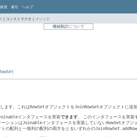
推奨
索引
ヘルプ
 |
コンストラクタ |
メソッド
機械翻訳について
RowSet
します。これは
RowSet
オブジェクトを
JoinRowSet
オブジェクトに追加
Joinable
インタフェースを実装
できます
。
このインタフェースを実装
ケーションは
Joinable
インタフェースを実装していない
RowSet
オブジ
クトの配列と一致列の配列の両方をとるいずれかの
JoinRowSet.addRow