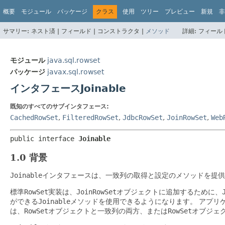
概要
モジュール
パッケージ
クラス
使用
ツリー
プレビュー
新規
非
サマリー:
ネスト済 |
フィールド |
コンストラクタ |
メソッド
詳細:
フィールド
モジュール
java.sql.rowset
パッケージ
javax.sql.rowset
インタフェースJoinable
既知のすべてのサブインタフェース:
CachedRowSet
,
FilteredRowSet
,
JdbcRowSet
,
JoinRowSet
,
Web
public interface 
Joinable
1.0 背景
Joinable
インタフェースは、一致列の取得と設定のメソッドを提供
標準
RowSet
実装は、
JoinRowSet
オブジェクトに追加するために、
ができる
Joinable
メソッドを使用できるようになります。
アプリ
は、
RowSet
オブジェクトと一致列の両方、または
RowSet
オブジェ