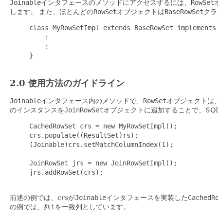
Joinable
インタフェースのメソッドにアクセスするには、
RowSet
します。
また、ほとんどの
RowSet
オブジェクトは
BaseRowSet
クラ
     class MyRowSetImpl extends BaseRowSet implements 
         :

         :

     }

2.0 使用方法のガイドライン
Joinable
インタフェース内のメソッドで、
RowSet
オブジェクトは、
のインスタンスを
JoinRowSet
オブジェクトに追加することで、SQ
     CachedRowSet crs = new MyRowSetImpl();

     crs.populate((ResultSet)rs);

     (Joinable)crs.setMatchColumnIndex(1);

     JoinRowSet jrs = new JoinRowSetImpl();

     jrs.addRowSet(crs);

前述の例では、
crs
が
Joinable
インタフェースを実装した
CachedR
の例では、列1を一致列としています。