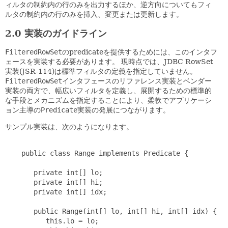
ィルタの制約内の行のみを出力するほか、逆方向についてもフィ
ルタの制約内の行のみを挿入、変更または更新します。
2.0 実装のガイドライン
FilteredRowSet
のpredicateを提供するためには、このインタフ
ェースを実装する必要があります。
現時点では、JDBC RowSet
実装(JSR-114)は標準フィルタの定義を指定していません。
FilteredRowSet
インタフェースのリファレンス実装とベンダー
実装の両方で、幅広いフィルタを定義し、展開するための標準的
な手段とメカニズムを指定することにより、柔軟でアプリケーシ
ョン主導の
Predicate
実装の発展につながります。
サンプル実装は、次のようになります。
    public class Range implements Predicate {

       private int[] lo;

       private int[] hi;

       private int[] idx;

       public Range(int[] lo, int[] hi, int[] idx) {

          this.lo = lo;
