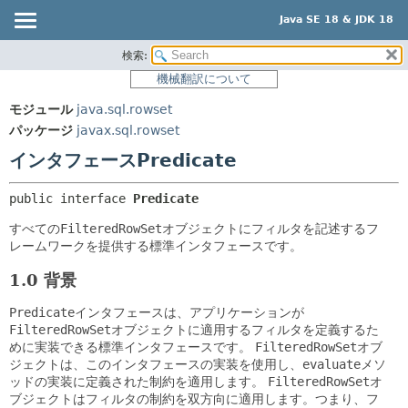
Java SE 18 & JDK 18
検索:
概要
サマリー:
機械翻訳について
ネスト済
モジュール
モジュール
java.sql.rowset
フィールド
パッケージ
パッケージ
javax.sql.rowset
コンストラクタ
クラス
インタフェースPredicate
メソッド
使用
public interface 
Predicate
ツリー
詳細:
すべての
FilteredRowSet
オブジェクトにフィルタを記述するフ
プレビュー
フィールド
レームワークを提供する標準インタフェースです。
新規
コンストラクタ
1.0 背景
非推奨
メソッド
Predicate
インタフェースは、アプリケーションが
索引
FilteredRowSet
オブジェクトに適用するフィルタを定義するた
ヘルプ
めに実装できる標準インタフェースです。
FilteredRowSet
オブ
ジェクトは、このインタフェースの実装を使用し、
evaluate
メソ
ッドの実装に定義された制約を適用します。
FilteredRowSet
オ
ブジェクトはフィルタの制約を双方向に適用します。つまり、フ