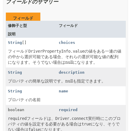
フィールドのサマリー
フィールド
修飾子と型
フィールド
説明
String
[]
choices
フィールド
DriverPropertyInfo.value
の値をある一連の値
の中から選択可能である場合、それらの選択可能な値の配列
になります。そうでない場合はnullになります。
String
description
プロパティの簡単な説明です。nullも指定できます。
String
name
プロパティの名前
boolean
required
required
フィールドは、
Driver.connect
実行時にこのプロ
パティの値を設定する必要がある場合は
true
になり、そうで
ない場合は
false
になります。