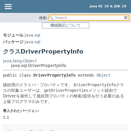
Java SE 18 & JDK 18
検索:
概要
サマリー:
機械翻訳について
ネスト済
モジュール
モジュール
java.sql
フィールド
パッケージ
パッケージ
java.sql
コンストラクタ
クラス
クラスDriverPropertyInfo
メソッド
使用
java.lang.Object
ツリー
java.sql.DriverPropertyInfo
詳細:
プレビュー
フィールド
public class 
DriverPropertyInfo
extends 
Object
新規
コンストラクタ
接続用のドライバ・プロパティです。
DriverPropertyInfo
クラ
スの対象ユーザーは、
getDriverProperties
メソッド経由で
非推奨
メソッド
Driverを操作して接続用プロパティの検索/提供を行う必要のある
索引
上級プログラマのみです。
ヘルプ
導入されたバージョン:
1.1