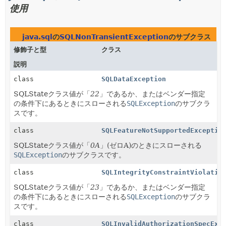
使用
java.sql
の
SQLNonTransientException
のサブクラス
修飾子と型
クラス
説明
class
SQLDataException
SQLStateクラス値が「
22
」であるか、またはベンダー指定
の条件下にあるときにスローされる
SQLException
のサブクラ
スです。
class
SQLFeatureNotSupportedExceptio
SQLStateクラス値が「
0A
」(ゼロA)のときにスローされる
SQLException
のサブクラスです。
class
SQLIntegrityConstraintViolatio
SQLStateクラス値が「
23
」であるか、またはベンダー指定
の条件下にあるときにスローされる
SQLException
のサブクラ
スです。
class
SQLInvalidAuthorizationSpecExc