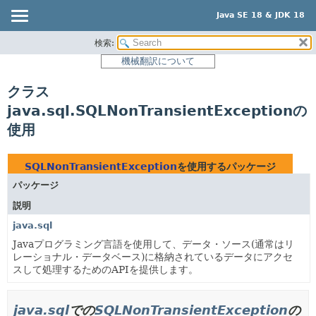
Java SE 18 & JDK 18
検索:
概要
機械翻訳について
モジュール
クラス
パッケージ
java.sql.SQLNonTransientExceptionの
クラス
使用
使用
ツリー
SQLNonTransientException
を使用するパッケージ
プレビュー
パッケージ
新規
説明
非推奨
java.sql
索引
Javaプログラミング言語を使用して、データ・ソース(通常はリ
レーショナル・データベース)に格納されているデータにアクセ
ヘルプ
スして処理するためのAPIを提供します。
java.sql
での
SQLNonTransientException
の