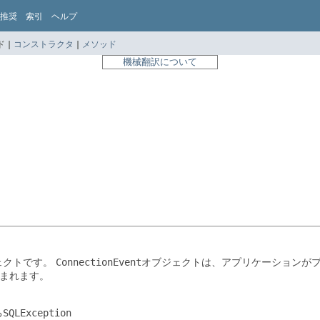
推奨
索引
ヘルプ
 |
コンストラクタ
|
メソッド
機械翻訳について
ェクトです。
ConnectionEvent
オブジェクトは、アプリケーションが
含まれます。
る
SQLException