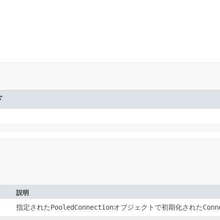
ド
説明
指定された
PooledConnection
オブジェクトで初期化された
Conn