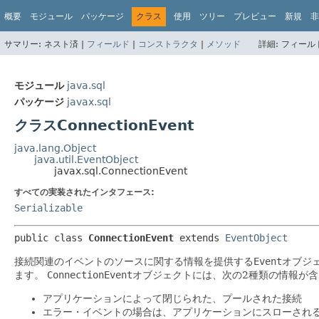
概要
モジュール
パッケージ
クラス
使用
ツリー
プレビュー
新規
非
サマリー:
ネスト済 |
フィールド
|
コンストラクタ
|
メソッド
詳細:
フィールド
モジュール
java.sql
パッケージ
javax.sql
クラスConnectionEvent
java.lang.Object
java.util.EventObject
javax.sql.ConnectionEvent
すべての実装されたインタフェース:
Serializable
public class 
ConnectionEvent
extends 
EventObject
接続関連のイベントのソースに関する情報を提供する
Event
オブジ
ます。
ConnectionEvent
オブジェクトには、次の2種類の情報が
アプリケーションによって閉じられた、プールされた接続
エラー・イベントの場合は、アプリケーションにスローされ