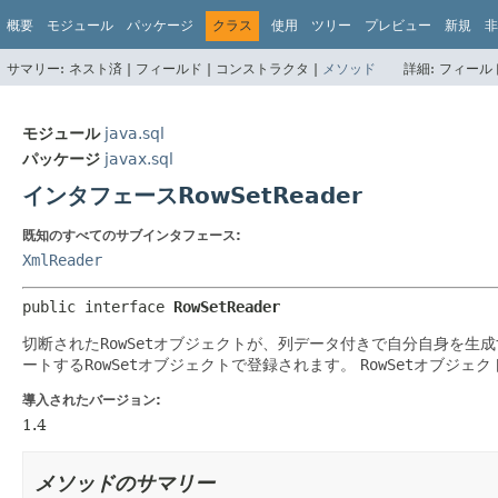
概要
モジュール
パッケージ
クラス
使用
ツリー
プレビュー
新規
非
サマリー:
ネスト済 |
フィールド |
コンストラクタ |
メソッド
詳細:
フィールド
モジュール
java.sql
パッケージ
javax.sql
インタフェースRowSetReader
既知のすべてのサブインタフェース:
XmlReader
public interface 
RowSetReader
切断された
RowSet
オブジェクトが、列データ付きで自分自身を生成
ートする
RowSet
オブジェクトで登録されます。
RowSet
オブジェク
導入されたバージョン:
1.4
メソッドのサマリー