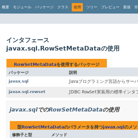
概要
モジュール
パッケージ
クラス
使用
ツリー
プレビュー
新規
非
インタフェース
javax.sql.RowSetMetaDataの使用
RowSetMetaData
を使用するパッケージ
パッケージ
説明
javax.sql
Javaプログラミング言語からサー
javax.sql.rowset
JDBC
RowSet
実装用の標準インタ
javax.sql
での
RowSetMetaData
の使用
型
RowSetMetaData
のパラメータを持つ
javax.sql
のメソ
修飾子と型
メソッド