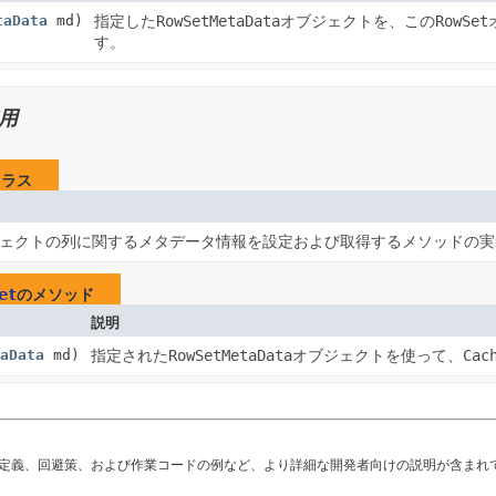
taData
md)
指定した
RowSetMetaData
オブジェクトを、この
RowSet
す。
用
クラス
ェクトの列に関するメタデータ情報を設定および取得するメソッドの実
et
のメソッド
説明
taData
md)
指定された
RowSetMetaData
オブジェクトを使って、
Cac
の定義、回避策、および作業コードの例など、より詳細な開発者向けの説明が含まれ