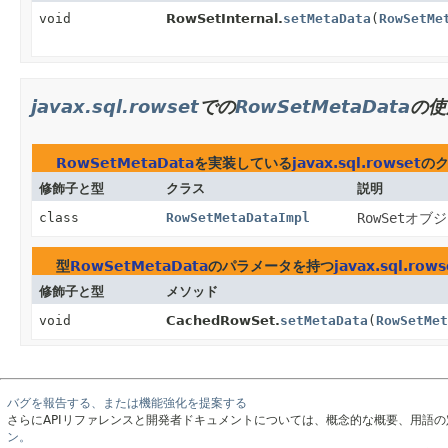
void
RowSetInternal.
setMetaData
(
RowSetMe
javax.sql.rowset
での
RowSetMetaData
の使
RowSetMetaData
を実装している
javax.sql.rowset
の
修飾子と型
クラス
説明
class
RowSetMetaDataImpl
RowSet
オブジ
型
RowSetMetaData
のパラメータを持つ
javax.sql.rows
修飾子と型
メソッド
void
CachedRowSet.
setMetaData
(
RowSetMe
バグを報告する、または機能強化を提案する
さらにAPIリファレンスと開発者ドキュメントについては、概念的な概要、用語
ン。