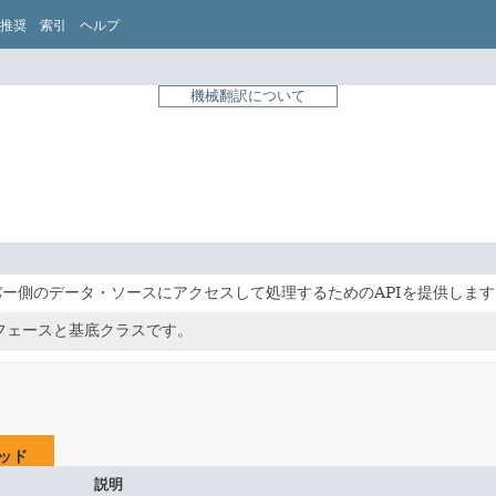
推奨
索引
ヘルプ
機械翻訳について
バー側のデータ・ソースにアクセスして処理するためのAPIを提供します
フェースと基底クラスです。
ッド
説明