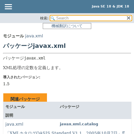
Java SE 18 & JDK 18
検索:
概要
パッケージ:
機械翻訳について
説明
モジュール
モジュール
java.xml
関連パッケージ
パッケージ
パッケージjavax.xml
クラスとインタフェース
クラス
使用
パッケージ
javax.xml
ツリー
XML処理の定数を定義します。
プレビュー
導入されたバージョン:
1.5
新規
非推奨
関連パッケージ
索引
モジュール
パッケージ
ヘルプ
説明
java.xml
javax.xml.catalog
「XMLカタログOASIS Standard V1.1、2005年10月7日」