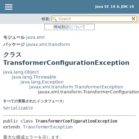
Java SE 18 & JDK 18
検索:
概要
サマリー:
機械翻訳について
ネスト済
モジュール
モジュール
java.xml
フィールド
パッケージ
パッケージ
javax.xml.transform
コンストラクタ
クラス
クラス
メソッド
使用
TransformerConfigurationException
ツリー
詳細:
java.lang.Object
java.lang.Throwable
プレビュー
フィールド
java.lang.Exception
javax.xml.transform.TransformerException
新規
コンストラクタ
javax.xml.transform.TransformerConfiguratio
非推奨
メソッド
すべての実装されたインタフェース:
索引
Serializable
ヘルプ
public class 
TransformerConfigurationException
extends 
TransformerException
重大な構成エラーを示します。